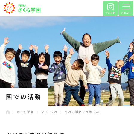
インスタ
メニュー
園での活動
園での活動
全て
,
2月
今月の活動２月第３週