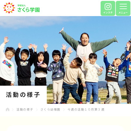
インスタ
メニュー
活動の様子
活動の様子
さくら幼稚園
今週の活動１０月第３週