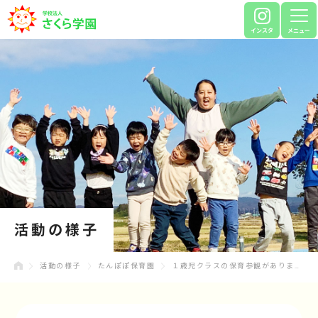
インスタ
メニュー
活動の様子
活動の様子
たんぽぽ保育園
１歳児クラスの保育参観がありました🏅